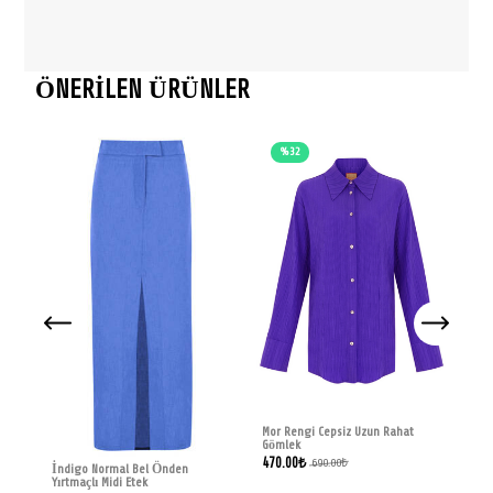
ÖNERİLEN ÜRÜNLER
%32
Kah
Des
1,89
Mor Rengi Cepsiz Uzun Rahat
Gömlek
470.00
₺
690.00
₺
İndigo Normal Bel Önden
Yırtmaçlı Midi Etek