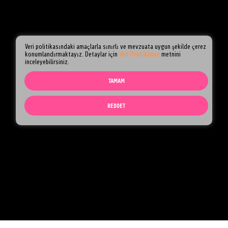
SSS
Veri politikasındaki amaçlarla sınırlı ve mevzuata uygun şekilde çerez
Anasayfa
SSS
konumlandırmaktayız. Detaylar için
Veri Politikamız
metnini
inceleyebilirsiniz.
TAMAM
REDDET