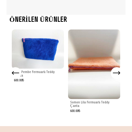
ÖNERİLEN ÜRÜNLER
Saks Pembe Fermuarlı Teddy
Çanta
600.00
₺
Gri
Fer
Kum
1,59
Somon Lila Fermuarlı Teddy
Çanta
600.00
₺