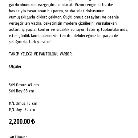
gardırobunuzun vazgeçilmezi olacak. Vizon rengin sofistike
havasıyla tasarlanan bu parça, scuba süet dokusunun
yumuşaklığıyla dikkat çekiyor. Güçlü omuz detayları ve özenle
yerleştirilen vatka, ceketinizin modern çizgilerini vurgularken,
astarlı iç yapısı konfor ve sıcaklık sunuyor. İster iş toplantılarında,
ister günlük kombinlerinizde tercih edebileceğiniz bu parça ile
şıklığınızla fark yaratın!
TAKIM YELEĞİ VE PANTOLONU VARDIR.
Ölçüler:
S/M Omuz: 43 cm
S/M Boy:68 cm
M/L Omuz:45 cm
M/L Boy :70 cm
2,200.00
₺
Alt Ürünler