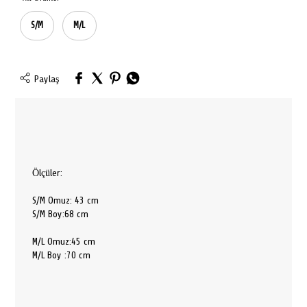
S/M
M/L
Paylaş
Ölçüler:
S/M Omuz: 43 cm
S/M Boy:68 cm
M/L Omuz:45 cm
M/L Boy :70 cm