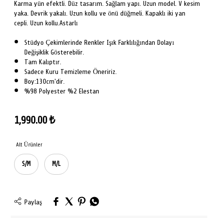
Karma yün efektli. Düz tasarım. Sağlam yapı. Uzun model. V kesim
yaka. Devrik yakalı. Uzun kollu ve önü düğmeli. Kapaklı iki yan
cepli. Uzun kollu.Astarlı
Stüdyo Çekimlerinde Renkler Işık Farklılığından Dolayı
Değişiklik Gösterebilir.
Tam Kalıptır.
Sadece Kuru Temizleme Öneririz.
Boy:130cm'dir.
%98 Polyester %2 Elestan
1,990.00
₺
Alt Ürünler
S/M
M/L
Paylaş