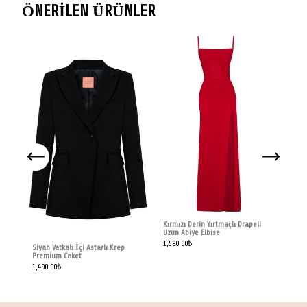
ÖNERİLEN ÜRÜNLER
Cam
Fit
1,95
Kırmızı Derin Yırtmaçlı Drapeli
Uzun Abiye Elbise
1,590.00
₺
Siyah Vatkalı İçi Astarlı Krep
Premium Ceket
1,490.00
₺