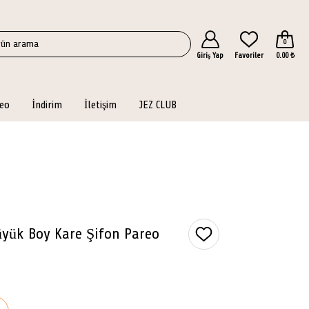
0
Giriş Yap
Favoriler
0.00 ₺
eo
İndirim
İletişim
JEZ CLUB
üyük Boy Kare Şifon Pareo