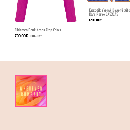
Egzotik Yaprak Desenli Şif
Kare Pareo 145X145
690.00
₺
Siklamen Renk Keten Crop Ceket
790.00
₺
990.00
₺