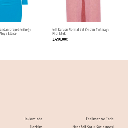
S
L
1
Yandan Drapeli Göbeği
Gül Kurusu Normal Bel Önden Yırtmaçlı
Abiye Elbise
Midi Etek
1,490.00
₺
Hakkımızda
Teslimat ve İade
İletişim
Mesafeli Satış Sözleşmesi