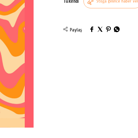
Tükendi
Stoğa gelince haber ve
Paylaş