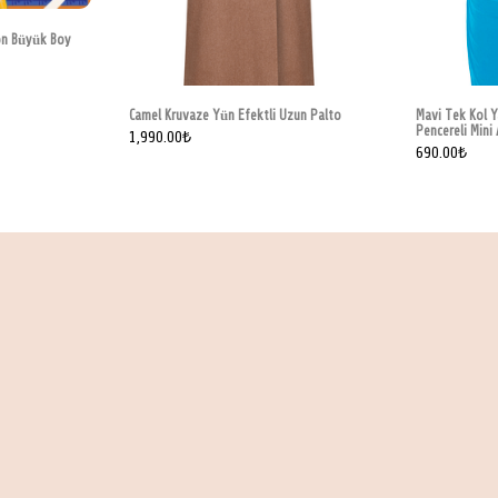
on Büyük Boy
Camel Kruvaze Yün Efektli Uzun Palto
Mavi Tek Kol 
Pencereli Mini 
1,990.00
₺
690.00
₺