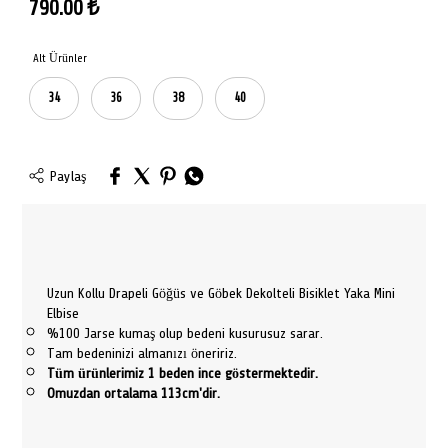
790.00
₺
Alt Ürünler
34
36
38
40
Paylaş
Uzun Kollu Drapeli Göğüs ve Göbek Dekolteli Bisiklet Yaka Mini
Elbise
%100 Jarse kumaş olup bedeni kusurusuz sarar.
Tam bedeninizi almanızı öneririz.
Tüm ürünlerimiz 1 beden ince göstermektedir.
Omuzdan ortalama 113cm'dir.