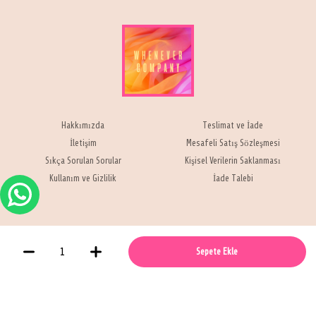
Hakkımızda
Teslimat ve İade
İletişim
Mesafeli Satış Sözleşmesi
Sıkça Sorulan Sorular
Kişisel Verilerin Saklanması
Kullanım ve Gizlilik
İade Talebi
Sepete Ekle
Whenever Company © 2021 -
Bu site
tarafından geliştirildi