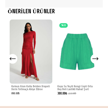
ÖNERİLEN ÜRÜNLER
%33
Cam
Ceke
Kre
2,20
Kırmızı Uzun Kollu Belden Drapeli
Koyu Su Yeşili Rengi Cepli Orta
Derin Yırtmaçlı Abiye Elbise
Boy Beli Lastikli Rahat Şort
300.00
₺
890.00
₺
450.00
₺