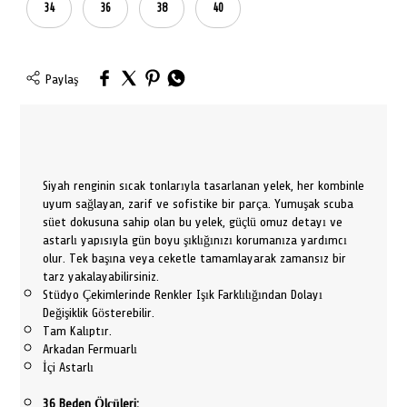
34
36
38
40
Paylaş
Siyah renginin sıcak tonlarıyla tasarlanan yelek, her kombinle
uyum sağlayan, zarif ve sofistike bir parça. Yumuşak scuba
süet dokusuna sahip olan bu yelek, güçlü omuz detayı ve
astarlı yapısıyla gün boyu şıklığınızı korumanıza yardımcı
olur. Tek başına veya ceketle tamamlayarak zamansız bir
tarz yakalayabilirsiniz.
Stüdyo Çekimlerinde Renkler Işık Farklılığından Dolayı
Değişiklik Gösterebilir.
Tam Kalıptır.
Arkadan Fermuarlı
İçi Astarlı
36 Beden Ölçüleri: