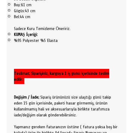
Boy:61 cm
Gögüs:43 cm
Bel:44 cm
Sadece Kuru Temizleme Öneririz.
KUMAŞ İçeriği:
%95 Polyester %5 Elasta
Teslimat; Siparişiniz, kargoya 1 iş günü içerisinde teslim
edilir.
Değişim / İade;
Sipariş ürününüzü size ulaştığı günü takip
eden 15 gün içerisinde, paketi hasar görmemiş, ürünün
kullanılmamış hali ve aksesuarlarıyla birlikte tarafımıza
iade/değişim olarak gönderebilirsiniz.
Yapmanız gereken faturanızın üstüne ( fatura yoksa boş bir
kağıda) ürün ile birlikte Ad Soyad- Sipariş Numarası ve