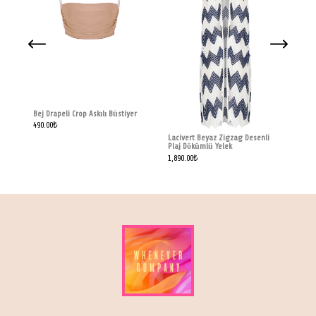
Züm
Askı
1,69
Bej Drapeli Crop Askılı Büstiyer
490.00
₺
Lacivert Beyaz Zigzag Desenli
Plaj Dökümlü Yelek
1,890.00
₺