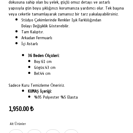
dokusuna sahip olan bu yelek, güçlü omuz detayı ve astarlı
yapısıyla gün boyu şıklığınızı korumanıza yardımcı olur. Tek başına
veya ceketle tamamlayarak zamansız bir tarz yakalayabilirsiniz.
Stüdyo Çekimlerinde Renkler Işık Farklılığından
Dolayı Değişiklik Gösterebilir.
Tam Kalıptır.
Arkadan Fermuarlı
İçi Astarlı
36 Beden Ölçüleri:
Boy:61 cm
Gögüs:43 cm
Bel:44 cm
Sadece Kuru Temizleme Öneririz.
KUMAŞ İçeriği:
%95 Polyester %5 Elasta
1,950.00
₺
Alt Ürünler