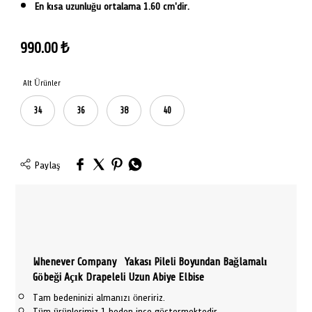
En kısa uzunluğu ortalama 1.60 cm'dir.
990.00
₺
Alt Ürünler
34
36
38
40
Paylaş
Whenever Company
Yakası Pileli Boyundan Bağlamalı
Göbeği Açık Drapeleli Uzun Abiye Elbise
Tam bedeninizi almanızı öneririz.
Tüm ürünlerimiz 1 beden ince göstermektedir.