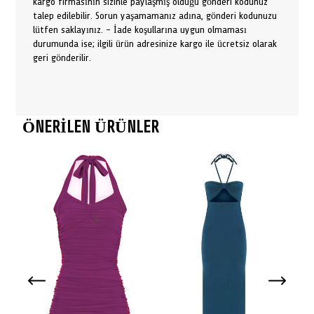
kargo firmasının sizinle paylaşmış olduğu gönderi kodunuz
talep edilebilir. Sorun yaşamamanız adına, gönderi kodunuzu
lütfen saklayınız. - İade koşullarına uygun olmaması
durumunda ise; ilgili ürün adresinize kargo ile ücretsiz olarak
geri gönderilir.
ÖNERİLEN ÜRÜNLER
Siya
1,39